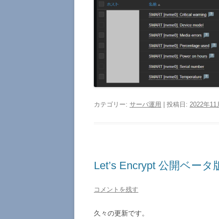
カテゴリー:
サーバ運用
| 投稿日:
2022年1
Let’s Encrypt 公開
コメントを残す
久々の更新です。