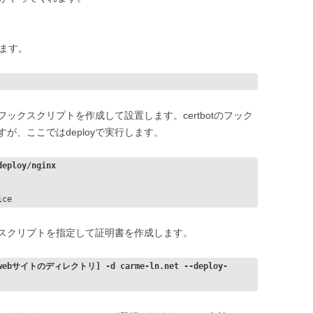
きます。
ックスクリプトを作成して設置します。certbotのフック
りますが、ここではdeployで実行します。
deploy/nginx
ice
スクリプトを指定して証明書を作成します。
w [webサイトのディレクトリ] -d carme-ln.net --deploy-