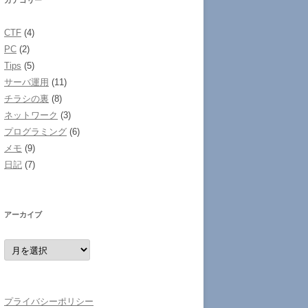
カテゴリー
CTF
(4)
PC
(2)
Tips
(5)
サーバ運用
(11)
チラシの裏
(8)
ネットワーク
(3)
プログラミング
(6)
メモ
(9)
日記
(7)
アーカイブ
ア
ー
カ
イ
ブ
プライバシーポリシー