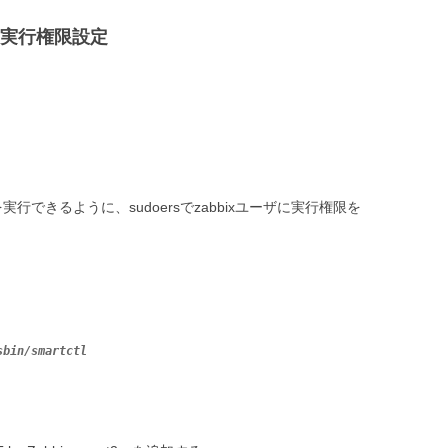
ルと実行権限設定
ドを実行できるように、sudoersでzabbixユーザに実行権限を
sbin/smartctl 