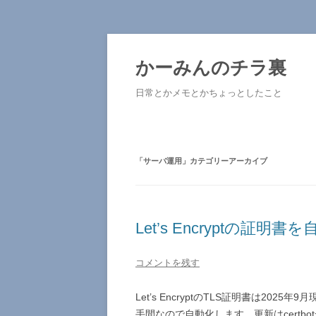
コ
ン
テ
かーみんのチラ裏
ン
ツ
へ
日常とかメモとかちょっとしたこと
ス
キ
ッ
プ
「
サーバ運用
」カテゴリーアーカイブ
Let’s Encryptの証明
コメントを残す
Let’s EncryptのTLS証明書は20
手間なので自動化します。更新はcertb