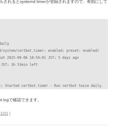
ルされるとsystemd timerが登録されますので、有効にして
aily

]: Started certbot.timer - Run certbot twice daily.
ncrypt.logで確認できます。
月12日
|