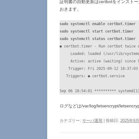
証明書の自動更新はcertbotをインストー
おきます。
sudo systemctl enable certbot.timer

sudo systemctl start certbot.timer

sudo systemctl status certbot.timer
● certbot.timer - Run certbot twice d
     Loaded: loaded (/usr/lib/systemd/system/certbot.timer; enabled; preset: enabled)

     Active: active (waiting) since Sat 2025-09-06 18:54:01 JST; 5 days ago

    Trigger: Fri 2025-09-12 18:37:03 JST; 3h 53min left

   Triggers: ● certbot.service

Sep 06 18:54:01 ********** systemd[1
ログなどは/var/log/letsencrypt/letse
カテゴリー:
サーバ運用
| 投稿日:
2025年9