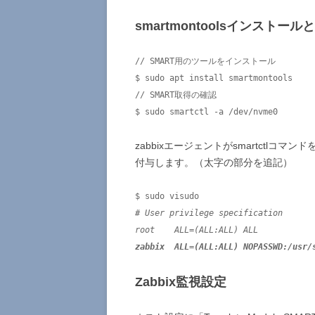
smartmontoolsインストー
// SMART用のツールをインストール

$ sudo apt install smartmontools

// SMART取得の確認

$ sudo smartctl -a /dev/nvme0
zabbixエージェントがsmartctlコマン
付与します。（太字の部分を追記）
# User privilege specification

zabbix  ALL=(ALL:ALL) NOPASSWD:/usr/
Zabbix監視設定