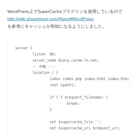
WordPress上でSuperCacheプラグインを使用しているので
http://wiki.dreamhost.com/Nginx#WordPress
を参考にキャッシュが有効になるようにしました。
server {

        listen  80;

        server_name diary.carme-ln.net;

        -- 中略 ---

        location / {

                index index.php index.html index.htm;

                root [path];

                if (-f $request_filename) {

                        break;

                }

                set $supercache_file '';

                set $supercache_uri $request_uri;
