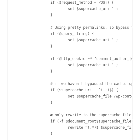
                if ($request_method = POST) {

                        set $supercache_uri '';

                }

                # Using pretty permalinks, so bypass the 
                if ($query_string) {

                        set $supercache_uri '';

                }

                if ($http_cookie ~* "comment_author_|word
                        set $supercache_uri '';

                }

                # if we haven't bypassed the cache, speci
                if ($supercache_uri ~ ^(.+)$) {

                        set $supercache_file /wp-content/
                }

                # only rewrite to the supercache file if 
                if (-f $document_root$supercache_file) {

                        rewrite ^(.*)$ $supercache_file b
                }
