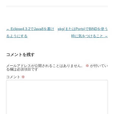
投
←
Eclipse4.3.2でJava8を書け
pkg(またはPorts)でBINDを使う
稿
るようにする
時に気をつけること
→
ナ
ビ
コメントを残す
ゲ
ー
メールアドレスが公開されることはありません。
※
が付いてい
る欄は必須項目です
シ
コメント
※
ョ
ン