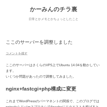
コ
ン
かーみんのチラ裏
テ
ン
ツ
へ
日常とかメモとかちょっとしたこと
ス
キ
ッ
プ
ここのサーバーを調整しました
コメントを残す
ここのサーバーはさくらのVPS上でUbuntu 14.04を動かしてい
ます。
いくつか問題があったので調整してみました。
nginx+fastcgi+php構成に変更
これまでWordPressのパーマネントの関係で、このブログでは
nginxからリバースプロキシでApacheにリクエストを投げると