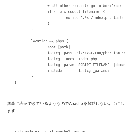
                # all other requests go to WordPress

                if (!-e $request_filename) {

                        rewrite ^.*$ /index.php last;

                }

        }

        location ~\.php$ {

                root [path];

                fastcgi_pass unix:/var/run/php5-fpm.sock;

                fastcgi_index  index.php;

                fastcgi_param  SCRIPT_FILENAME  $document
                include        fastcgi_params;

        }

}
無事に表示できているようなのでApacheを起動しないようにし
ます
sudo update-rc.d -f apache2 remove