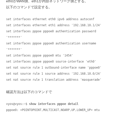
eth0がWAN側、eth1が内部ネットワーク側とする。
以下のコマンドで設定する。
set interfaces ethernet eth0 ipv6 address autoconf

set interfaces ethernet eth1 address '192.168.10.1/24'

set interfaces pppoe pppoe0 authentication password 
'*******'

set interfaces pppoe pppoe0 authentication username 
'*******'

set interfaces pppoe pppoe0 mtu '1454'

set interfaces pppoe pppoe0 source-interface 'eth0'

set nat source rule 1 outbound-interface name 'pppoe0'

set nat source rule 1 source address '192.168.10.0/24'

set nat source rule 1 translation address 'masquerade'
確認方法は以下のコマンドで
vyos@vyos:~$ 
show interfaces pppoe detail
pppoe0: <POINTOPOINT,MULTICAST,NOARP,UP,LOWER_UP> mtu 