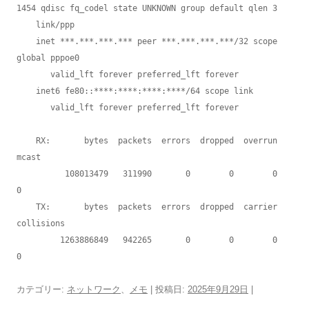
1454 qdisc fq_codel state UNKNOWN group default qlen 3

    link/ppp

    inet ***.***.***.*** peer ***.***.***.***/32 scope 
global pppoe0

       valid_lft forever preferred_lft forever

    inet6 fe80::****:****:****:****/64 scope link

       valid_lft forever preferred_lft forever

    RX:       bytes  packets  errors  dropped  overrun       
mcast

          108013479   311990       0        0        0           
0

    TX:       bytes  packets  errors  dropped  carrier  
collisions

         1263886849   942265       0        0        0           
0
カテゴリー:
ネットワーク
、
メモ
| 投稿日:
2025年9月29日
|