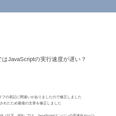
orer9ではJavaScriptの実行速度が遅い？
てグラフの表記に間違いがありましたので修正しました
がリリースされたため最後の文章を修正しました
rer9（以下、IE9）では、JavaScriptエンジンの高速化が一つ