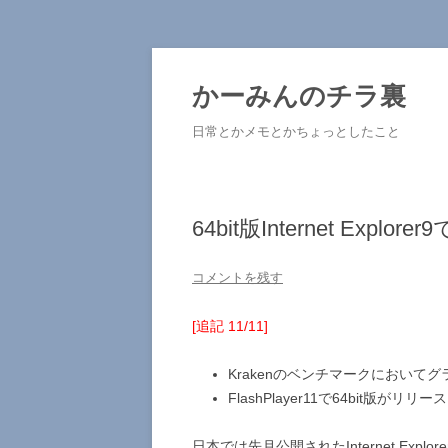
コ
ン
テ
かーみんのチラ裏
ン
ツ
へ
日常とかメモとかちょっとしたこと
ス
キ
ッ
プ
64bit版Internet Expl
コメントを残す
[追記 11/11]
Krakenのベンチマークにおい
FlashPlayer11で64bit版
日本では先月公開されたInternet Explo