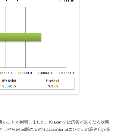
非常に遅いことが判明しました。Krakenでは応答が無くなる状態
64bit版のIE9ではJavaScriptエンジンの高速化が施