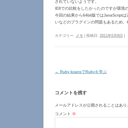
されていないようです。
IE8での比較をしたかったのですが環境
今回の結果から64bit版ではJavaScrip
いなどのプラグインの問題もあるため、6
カテゴリー:
メモ
| 投稿日:
2011年5月8日
|
投
←
Ruby koansでRubyを学ぶ
稿
ナ
コメントを残す
ビ
ゲ
メールアドレスが公開されることはあり
ー
コメント
※
シ
ョ