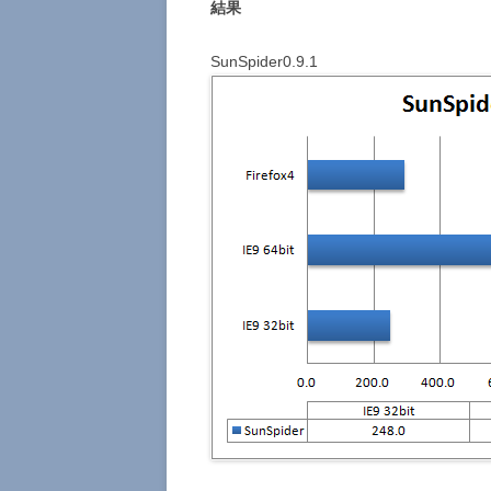
結果
SunSpider0.9.1