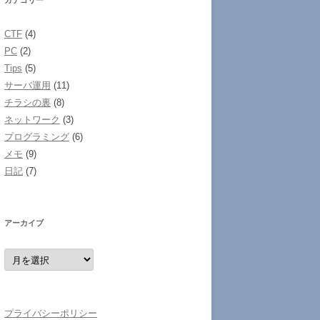
カテゴリー
CTF
(4)
PC
(2)
Tips
(5)
サーバ運用
(11)
チラシの裏
(8)
ネットワーク
(3)
プログラミング
(6)
メモ
(9)
日記
(7)
アーカイブ
ア
ー
カ
イ
ブ
プライバシーポリシー