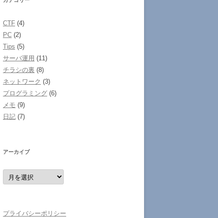
カテゴリー
CTF
(4)
PC
(2)
Tips
(5)
サーバ運用
(11)
チラシの裏
(8)
ネットワーク
(3)
プログラミング
(6)
メモ
(9)
日記
(7)
アーカイブ
ア
ー
カ
イ
ブ
プライバシーポリシー