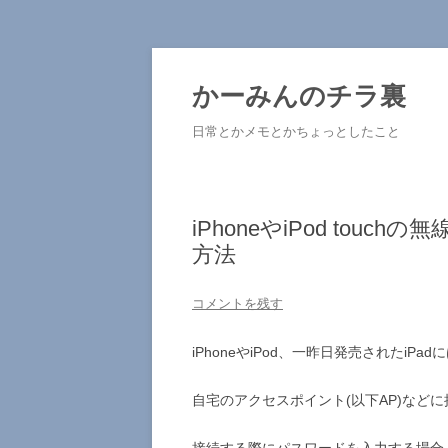
コ
ン
テ
かーみんのチラ裏
ン
ツ
へ
日常とかメモとかちょっとしたこと
ス
キ
ッ
プ
iPhoneやiPod tou
方法
コメントを残す
iPhoneやiPod、一昨日発売されたiP
自宅のアクセスポイント(以下AP)など