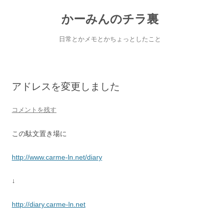
コ
ン
かーみんのチラ裏
テ
ン
ツ
へ
日常とかメモとかちょっとしたこと
ス
キ
ッ
プ
アドレスを変更しました
コメントを残す
この駄文置き場に
http://www.carme-ln.net/diary
↓
http://diary.carme-ln.net