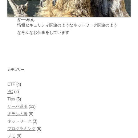
かーみん
情報セキュリティ関連のようなネットワーク関連のよう
なそんなお仕事をしています
カテゴリー
CTF
(4)
PC
(2)
Tips
(5)
サーバ運用
(11)
チラシの裏
(8)
ネットワーク
(3)
プログラミング
(6)
メモ
(9)