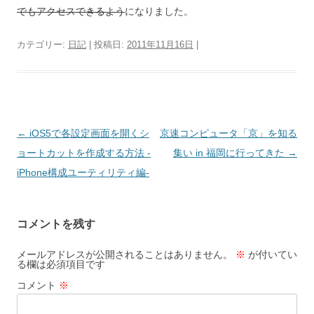
でもアクセスできるよう
になりました。
カテゴリー:
日記
| 投稿日:
2011年11月16日
|
投
←
iOS5で各設定画面を開くシ
京速コンピュータ「京」を知る
稿
ョートカットを作成する方法 -
集い in 福岡に行ってきた
→
ナ
iPhone構成ユーティリティ編-
ビ
ゲ
コメントを残す
ー
シ
メールアドレスが公開されることはありません。
※
が付いてい
る欄は必須項目です
ョ
コメント
※
ン