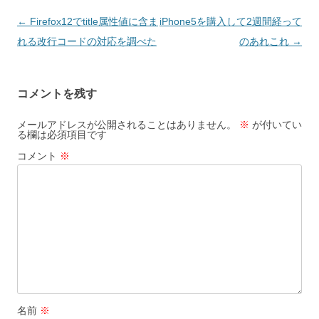
投
←
Firefox12でtitle属性値に含ま
iPhone5を購入して2週間経って
稿
れる改行コードの対応を調べた
のあれこれ
→
ナ
ビ
コメントを残す
ゲ
ー
メールアドレスが公開されることはありません。
※
が付いてい
る欄は必須項目です
シ
コメント
※
ョ
ン
名前
※