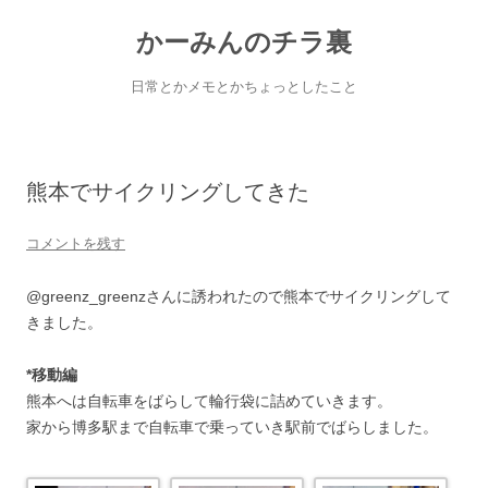
コ
ン
かーみんのチラ裏
テ
ン
ツ
へ
日常とかメモとかちょっとしたこと
ス
キ
ッ
プ
熊本でサイクリングしてきた
コメントを残す
@greenz_greenzさんに誘われたので熊本でサイクリングして
きました。
*移動編
熊本へは自転車をばらして輪行袋に詰めていきます。
家から博多駅まで自転車で乗っていき駅前でばらしました。