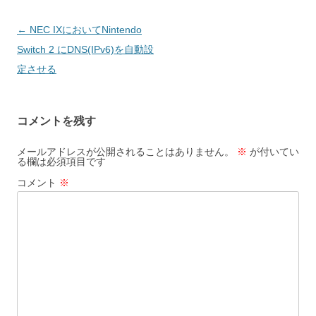
投
←
NEC IXにおいてNintendo
稿
Switch 2 にDNS(IPv6)を自動設
ナ
定させる
ビ
ゲ
コメントを残す
ー
シ
メールアドレスが公開されることはありません。
※
が付いてい
る欄は必須項目です
ョ
コメント
※
ン