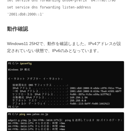
set service dns forwarding dns64-prefix '64:ff9b::/96'

set service dns forwarding listen-address 
'2001:db8:2000::1'
動作確認
Windows11 25H2で、動作を確認しました。IPv4アドレスが設
定されていない状態で、IPv6のみとなっています。