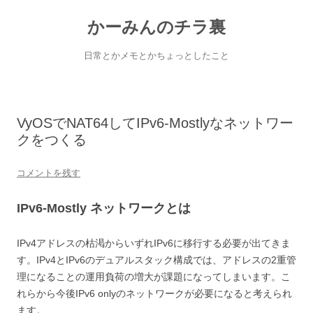
コ
ン
かーみんのチラ裏
テ
ン
ツ
へ
日常とかメモとかちょっとしたこと
ス
キ
ッ
プ
VyOSでNAT64してIPv6-Mostlyなネットワー
クをつくる
コメントを残す
IPv6-Mostly ネットワークとは
IPv4アドレスの枯渇からいずれIPv6に移行する必要が出てきま
す。IPv4とIPv6のデュアルスタック構成では、アドレスの2重管
理になることの運用負荷の増大が課題になってしまいます。こ
れらから今後IPv6 onlyのネットワークが必要になると考えられ
ます。